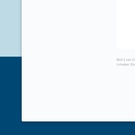
Bild
1
von 1
Urheber: El