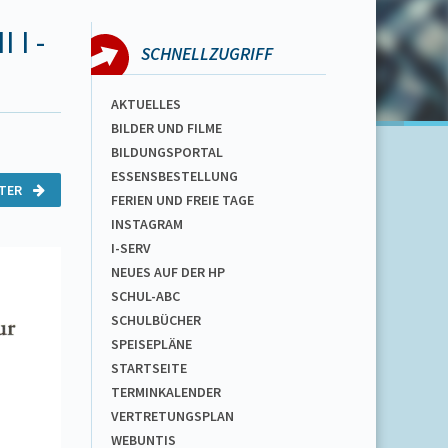
 I -
SCHNELLZUGRIFF
AKTUELLES
BILDER UND FILME
BILDUNGSPORTAL
ESSENSBESTELLUNG
ITER
FERIEN UND FREIE TAGE
INSTAGRAM
I-SERV
NEUES AUF DER HP
SCHUL-ABC
SCHULBÜCHER
SPEISEPLÄNE
STARTSEITE
TERMINKALENDER
VERTRETUNGSPLAN
WEBUNTIS