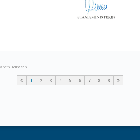
7
isabeth Heilmann
1
2
3
4
5
6
7
8
9