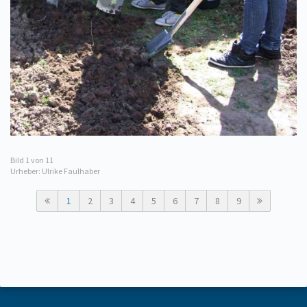
Bild
1
von 11
Urheber: Ulrike Faulhaber
1
2
3
4
5
6
7
8
9