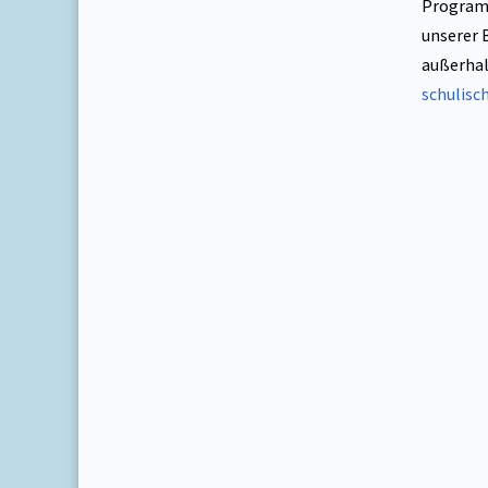
Programm
unserer 
außerhal
schulisc