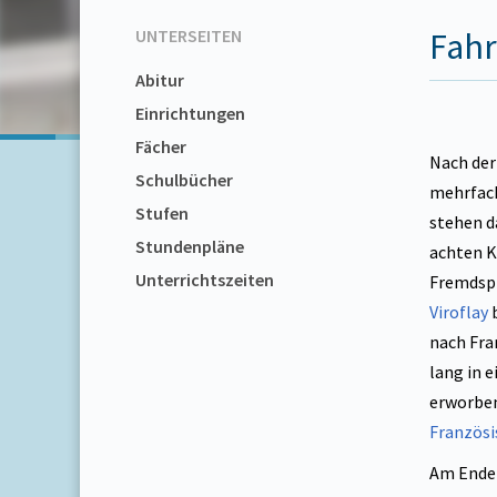
UNTERSEITEN
Fahr
Abitur
Einrichtungen
Fächer
Nach de
Schulbücher
mehrfach
Stufen
stehen d
Stundenpläne
achten K
Unterrichtszeiten
Fremdspr
Viroflay
b
nach Fra
lang in 
erworben
Französi
Am Ende 