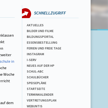
SCHNELLZUGRIFF
AKTUELLES
BILDER UND FILME
enklassen
BILDUNGSPORTAL
nkt
ESSENSBESTELLUNG
en
FERIEN UND FREIE TAGE
INSTAGRAM
zweiter
I-SERV
schule in
NEUES AUF DER HP
oche
SCHUL-ABC
ine Woche
SCHULBÜCHER
rricht
SPEISEPLÄNE
STARTSEITE
TERMINKALENDER
VERTRETUNGSPLAN
auf dem
WEBUNTIS