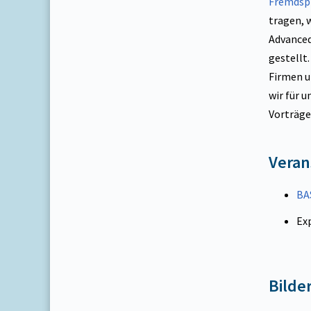
Fremdsp
tragen, w
Advanced
gestellt
Firmen u
wir für 
Vorträge 
Veran
BA
Ex
Bilde