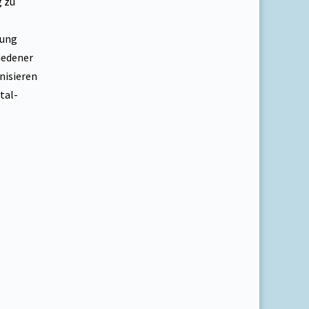
 zu
gung
iedener
nisieren
tal-