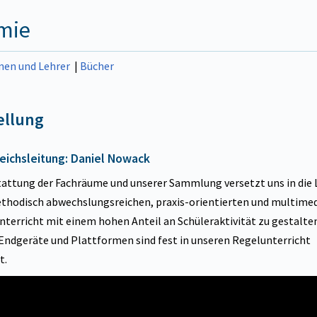
mie
nen und Lehrer
|
Bücher
ellung
eichsleitung: Daniel Nowack
tattung der Fachräume und unserer Sammlung versetzt uns in die 
thodisch abwechslungsreichen, praxis-orientierten und multime
terricht mit einem hohen Anteil an Schüleraktivität zu gestalten
 Endgeräte und Plattformen sind fest in unseren Regelunterricht
rt.