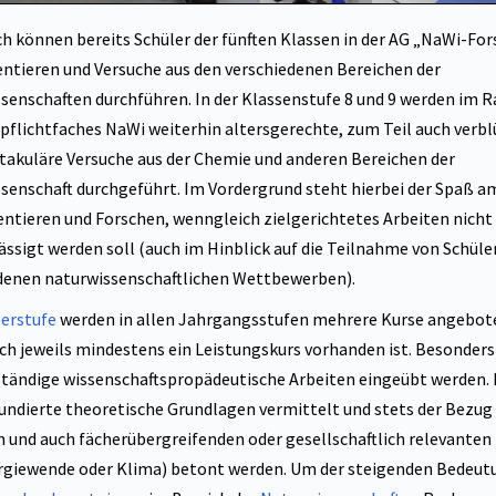
ch können bereits Schüler der fünften Klassen in der AG „NaWi-Fo
ntieren und Versuche aus den verschiedenen Bereichen der
senschaften durchführen. In der Klassenstufe 8 und 9 werden im
pflichtfaches NaWi weiterhin altersgerechte, zum Teil auch verbl
takuläre Versuche aus der Chemie und anderen Bereichen der
senschaft durchgeführt. Im Vordergrund steht hierbei der Spaß a
ntieren und Forschen, wenngleich zielgerichtetes Arbeiten nicht
ässigt werden soll (auch im Hinblick auf die Teilnahme von Schüle
denen naturwissenschaftlichen Wettbewerben).
erstufe
werden in allen Jahrgangsstufen mehrere Kurse angebot
ch jeweils mindestens ein Leistungskurs vorhanden ist. Besonders 
ständige wissenschaftspropädeutische Arbeiten eingeübt werden.
undierte theoretische Grundlagen vermittelt und stets der Bezug
n und auch fächerübergreifenden oder gesellschaftlich relevante
rgiewende oder Klima) betont werden. Um der steigenden Bedeut