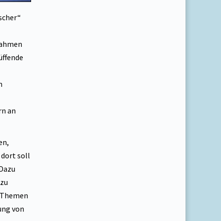
rscher“
 Rahmen
üffende
m
rn an
en,
dort soll
 Dazu
 zu
n Themen
ung von