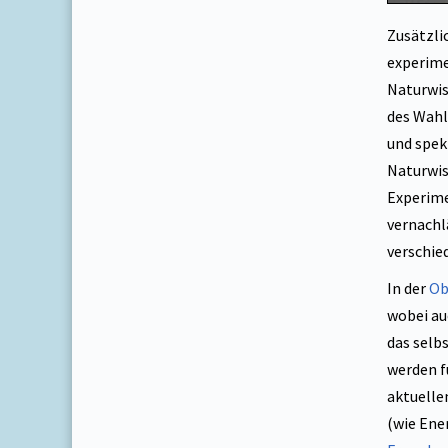
Zusätzli
experime
Naturwis
des Wahl
und spek
Naturwis
Experime
vernachl
verschie
In der
Ob
wobei au
das selb
werden f
aktuelle
(wie Ene