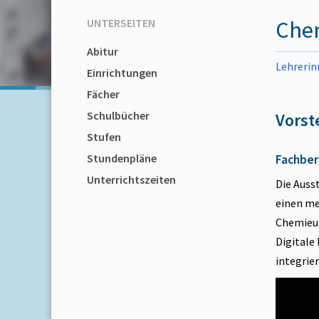
UNTERSEITEN
Che
Abitur
Lehrerin
Einrichtungen
Fächer
Schulbücher
Vorst
Stufen
Stundenpläne
Fachber
Unterrichtszeiten
Die Auss
einen me
Chemieun
Digitale
integrie