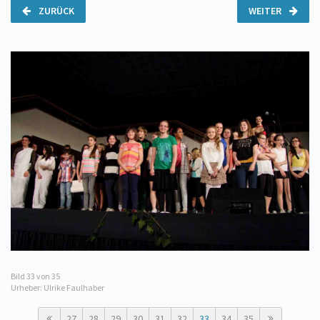
ZURÜCK
WEITER
Bild
33
von 35
Urheber: Ulrike Faulhaber
27
28
29
30
31
32
33
34
35