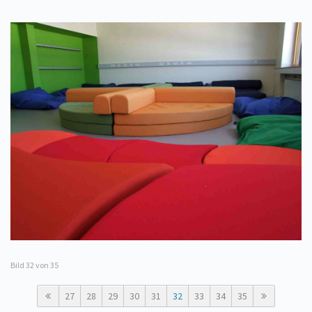
Bild
32
von 35
27
28
29
30
31
32
33
34
35