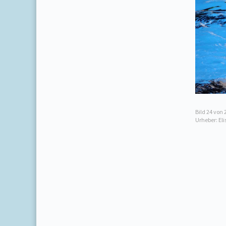
Bild
24
von 
Urheber: El