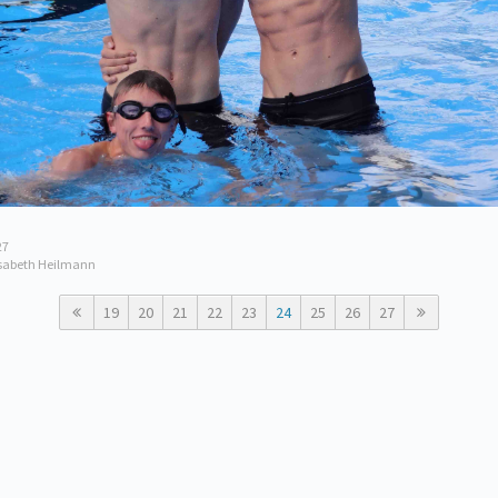
27
isabeth Heilmann
19
20
21
22
23
24
25
26
27