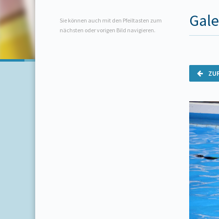
Gal
Sie können auch mit den Pfeiltasten zum
nächsten oder vorigen Bild navigieren.
ZU