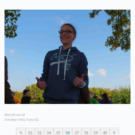
Bild
36
von 62
Urheber: HAG-Foto-AG
32
33
34
35
36
37
38
39
40