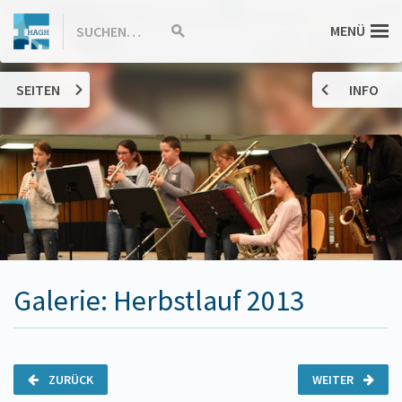
ZUM
Hannah-
MENÜ
SUCHEN…
Suche
INHALT
starten
SPRINGEN
Arendt-
SEITEN
INFO
Gymnasium
Haßloch
Galerie: Herbstlauf 2013
ZURÜCK
WEITER