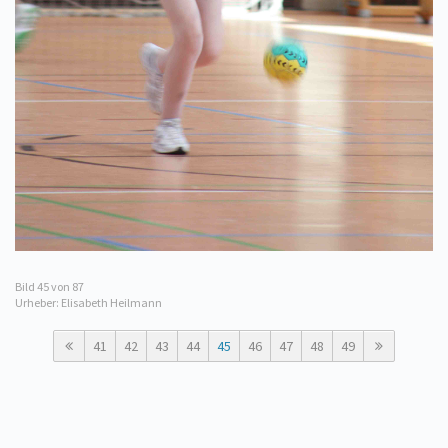
Bild
45
von 87
Urheber: Elisabeth Heilmann
41
42
43
44
45
46
47
48
49