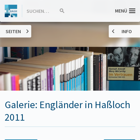
ZUM
Hannah-
MENÜ
SUCHEN…
Suche
INHALT
starten
SPRINGEN
Arendt-
SEITEN
INFO
Gymnasium
Haßloch
Galerie: Engländer in Haßloch
2011