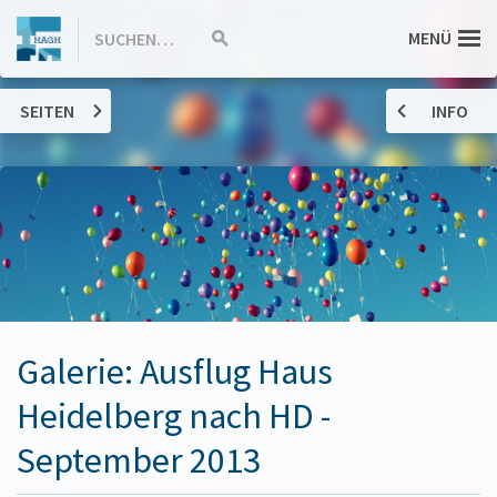
ZUM
Hannah-
MENÜ
SUCHEN…
Suche
INHALT
starten
SPRINGEN
Arendt-
SEITEN
INFO
Gymnasium
Haßloch
Galerie: Ausflug Haus
Heidelberg nach HD -
September 2013