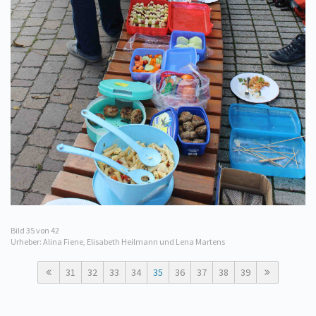
Bild
35
von 42
Urheber: Alina Fiene, Elisabeth Heilmann und Lena Martens
31
32
33
34
35
36
37
38
39