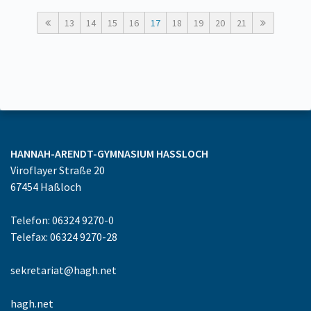
13
14
15
16
17
18
19
20
21
HANNAH-ARENDT-GYMNASIUM
HASSLOCH
Viroflayer Straße 20
67454
Haßloch
Telefon: 06324 9270-0
Telefax: 06324 9270-28
sekretariat@hagh.net
hagh.net