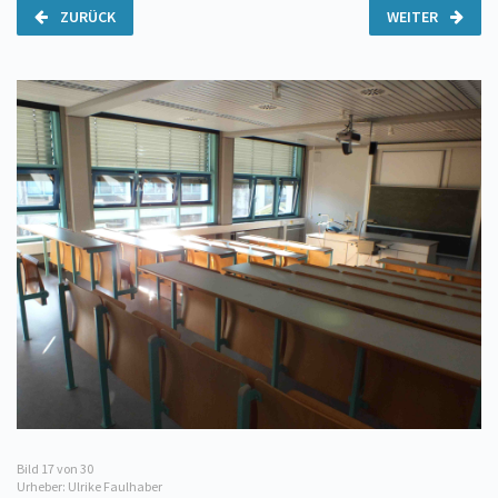
ZURÜCK
WEITER
Bild
17
von 30
Urheber: Ulrike Faulhaber