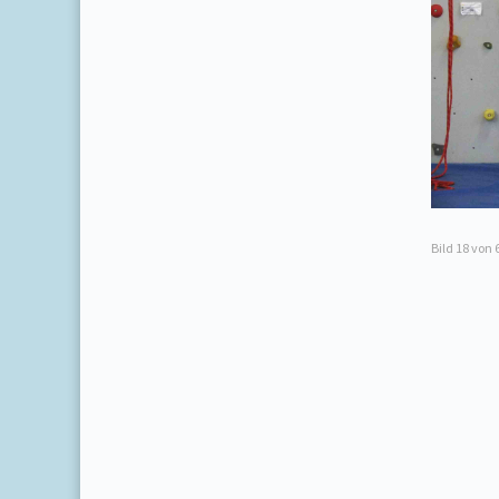
Bild
18
von 