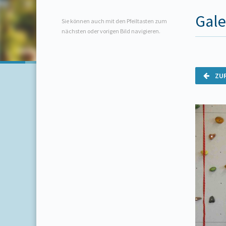
Gale
Sie können auch mit den Pfeiltasten zum
nächsten oder vorigen Bild navigieren.
ZU