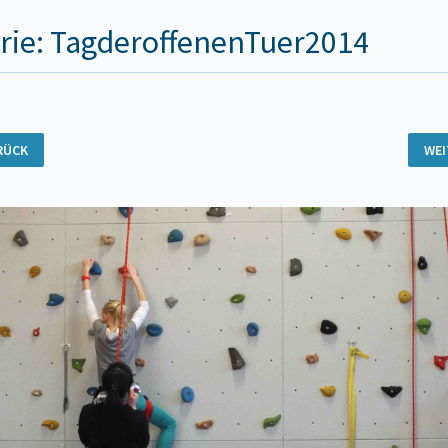
rie: TagderoffenenTuer2014
RÜCK
WE