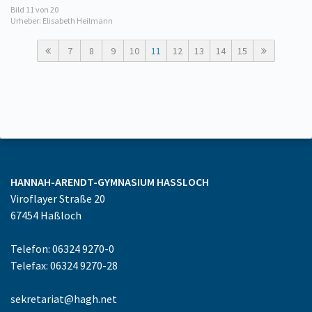
Bild
11
von 20
Urheber: Elisabeth Heilmann
7
8
9
10
11
12
13
14
15
HANNAH-ARENDT-GYMNASIUM
HASSLOCH
Viroflayer Straße 20
67454
Haßloch
Telefon: 06324 9270-0
Telefax: 06324 9270-28
sekretariat@hagh.net