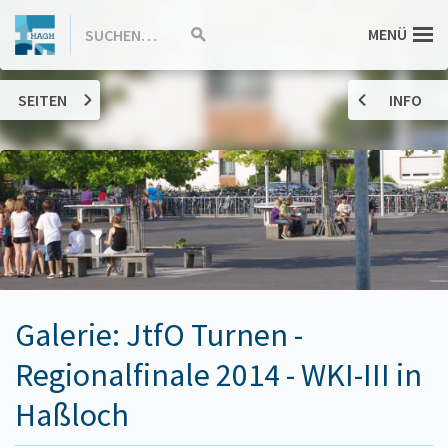
ZUM
Hannah-
MENÜ
SUCHEN…
Suche
INHALT
starten
SPRINGEN
Arendt-
SEITEN
INFO
Gymnasium
Haßloch
Galerie: JtfO Turnen -
Regionalfinale 2014 - WKI-III in
Haßloch