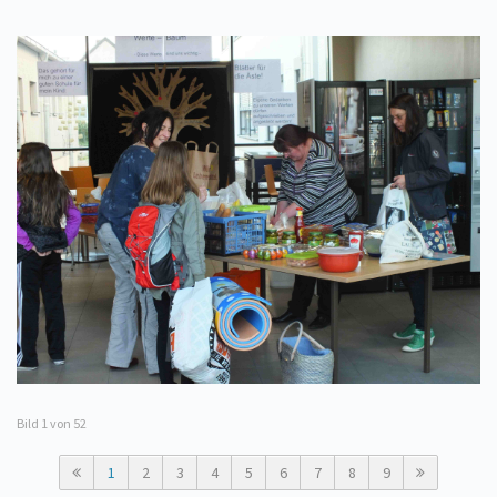
Bild
1
von 52
1
2
3
4
5
6
7
8
9