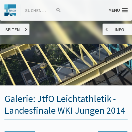
ZUM
Hannah-
MENÜ
SUCHEN…
Suche
INHALT
starten
SPRINGEN
Arendt-
SEITEN
INFO
Gymnasium
Haßloch
Galerie: JtfO Leichtathletik -
Landesfinale WKI Jungen 2014