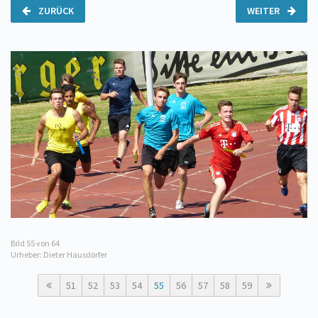
ZURÜCK
WEITER
Bild
55
von 64
Urheber: Dieter Hausdörfer
51
52
53
54
55
56
57
58
59