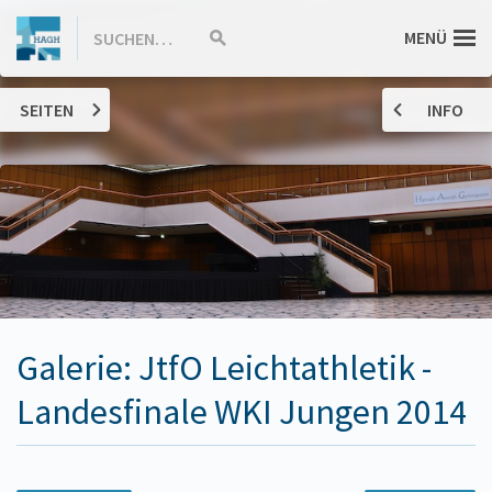
ZUM
Hannah-
MENÜ
SUCHEN…
Suche
INHALT
starten
SPRINGEN
Arendt-
SEITEN
INFO
Gymnasium
Haßloch
Galerie: JtfO Leichtathletik -
Landesfinale WKI Jungen 2014