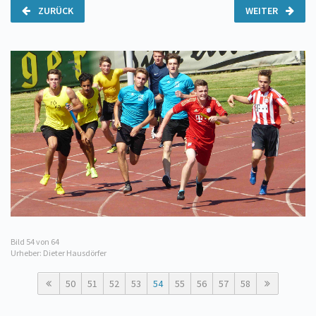
ZURÜCK
WEITER
Bild
54
von 64
Urheber: Dieter Hausdörfer
50
51
52
53
54
55
56
57
58