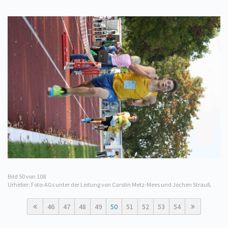
Bild
50
von 108
Urheber: Foto-AGs unter der Leitung von Carolin Metz-Mees und Jochen Strauß
46
47
48
49
50
51
52
53
54