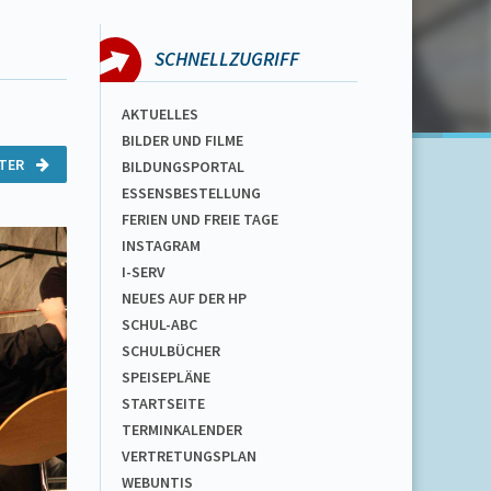
SCHNELLZUGRIFF
AKTUELLES
BILDER UND FILME
ITER
BILDUNGSPORTAL
ESSENSBESTELLUNG
FERIEN UND FREIE TAGE
INSTAGRAM
I-SERV
NEUES AUF DER HP
SCHUL-ABC
SCHULBÜCHER
SPEISEPLÄNE
STARTSEITE
TERMINKALENDER
VERTRETUNGSPLAN
WEBUNTIS