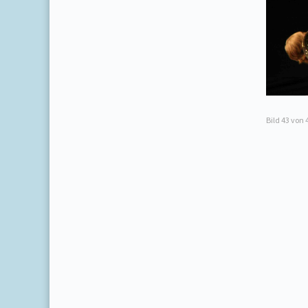
Bild
43
von 