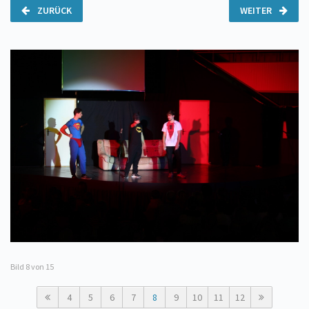
ZURÜCK
WEITER
Bild
8
von 15
4
5
6
7
8
9
10
11
12