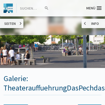
ZUM
Hannah-
MENÜ
SUCHEN…
Suche
INHALT
starten
SPRINGEN
Arendt-
SEITEN
INFO
Gymnasium
Haßloch
Galerie:
TheaterauffuehrungDasPechdas