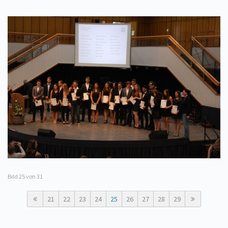
Bild
25
von 31
21
22
23
24
25
26
27
28
29