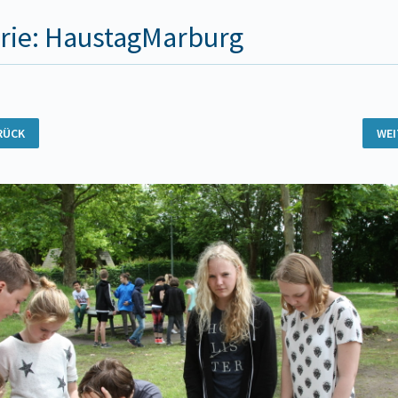
rie: HaustagMarburg
RÜCK
WE