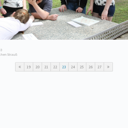
33
chen Strauẞ
19
20
21
22
23
24
25
26
27