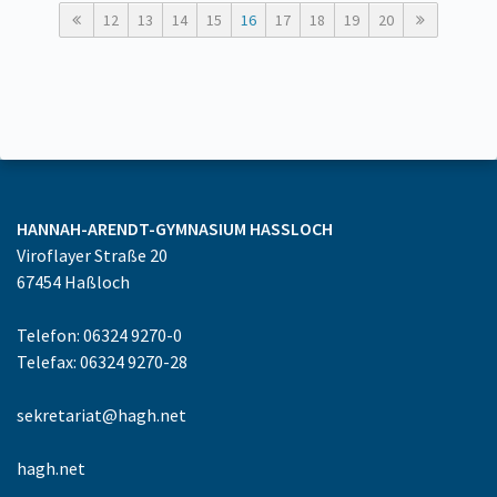
12
13
14
15
16
17
18
19
20
HANNAH-ARENDT-GYMNASIUM
HASSLOCH
Viroflayer Straße 20
67454
Haßloch
Telefon: 06324 9270-0
Telefax: 06324 9270-28
sekretariat@hagh.net
hagh.net