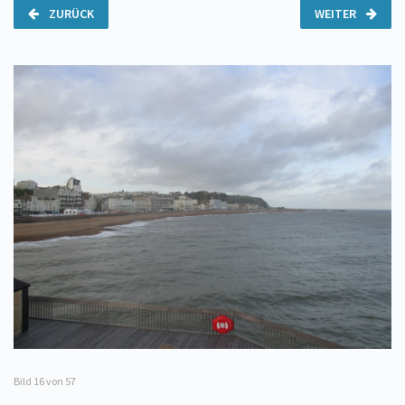
ZURÜCK
WEITER
Bild
16
von 57