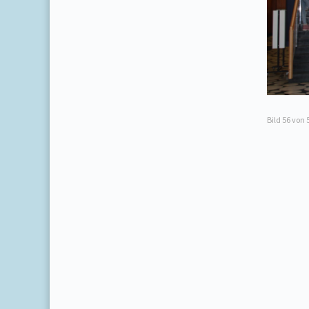
Bild
56
von 