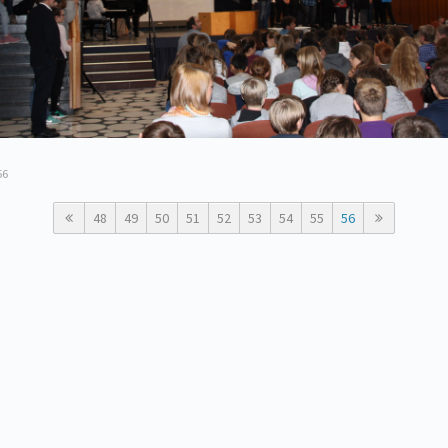
56
48
49
50
51
52
53
54
55
56