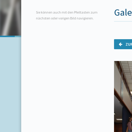
Gale
Sie können auch mit den Pfeiltasten zum
nächsten oder vorigen Bild navigieren.
ZU