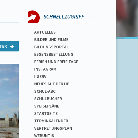
SCHNELLZUGRIFF
AKTUELLES
BILDER UND FILME
ITER
BILDUNGSPORTAL
ESSENSBESTELLUNG
FERIEN UND FREIE TAGE
INSTAGRAM
I-SERV
NEUES AUF DER HP
SCHUL-ABC
SCHULBÜCHER
SPEISEPLÄNE
STARTSEITE
TERMINKALENDER
VERTRETUNGSPLAN
WEBUNTIS