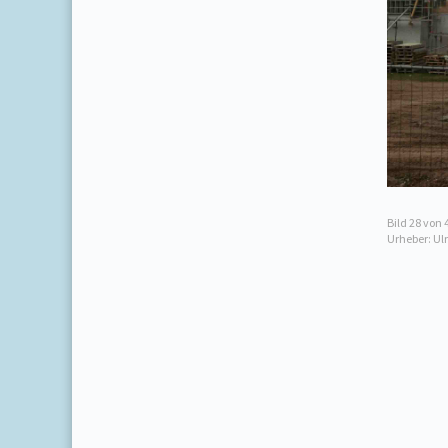
Bild
28
von 
Urheber: Ul