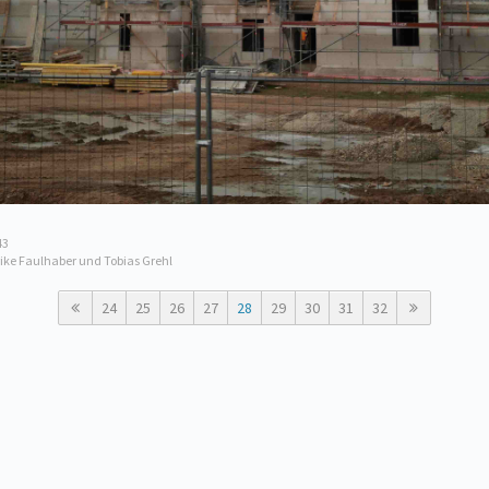
43
rike Faulhaber und Tobias Grehl
24
25
26
27
28
29
30
31
32