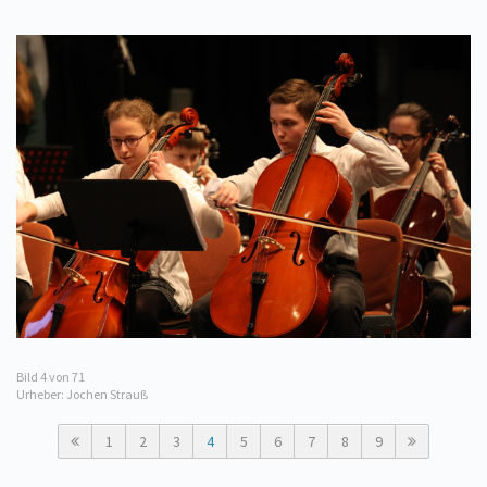
Bild
4
von 71
Urheber: Jochen Strauß
1
2
3
4
5
6
7
8
9