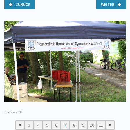
ZURÜCK
WEITER
Bild
7
von 34
3
4
5
6
7
8
9
10
11