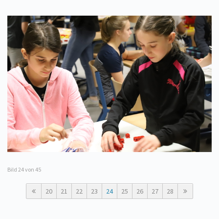
Bild
24
von 45
20
21
22
23
24
25
26
27
28