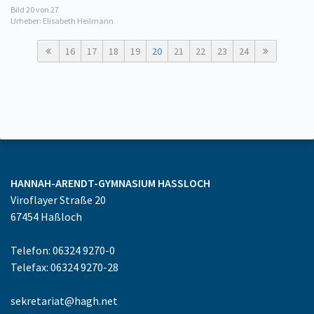
Bild
20
von 27
Urheber: Elisabeth Heilmann
16
17
18
19
20
21
22
23
24
HANNAH-ARENDT-GYMNASIUM
HASSLOCH
Viroflayer Straße 20
67454
Haßloch
Telefon: 06324 9270-0
Telefax: 06324 9270-28
sekretariat@hagh.net