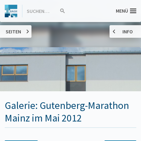
ZUM
Hannah-
MENÜ
SUCHEN…
Suche
INHALT
starten
SPRINGEN
Arendt-
SEITEN
INFO
Gymnasium
Haßloch
Galerie: Gutenberg-Marathon
Mainz im Mai 2012