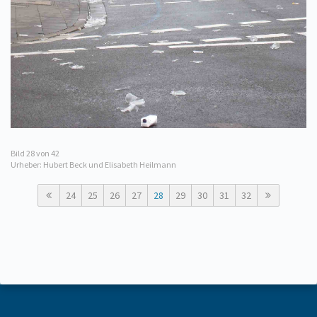
Bild
28
von 42
Urheber: Hubert Beck und Elisabeth Heilmann
24
25
26
27
28
29
30
31
32