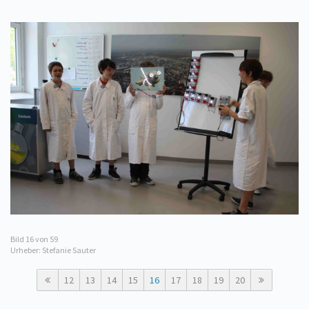
Bild
16
von 59
Urheber: Stefanie Sauter
12
13
14
15
16
17
18
19
20