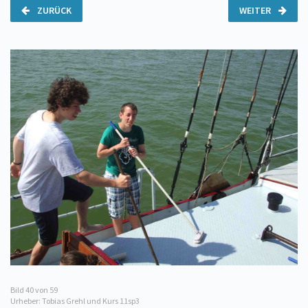
ZURÜCK
WEITER
Bild
40
von 59
Urheber: Tobias Grehl und Kurs 11sp3