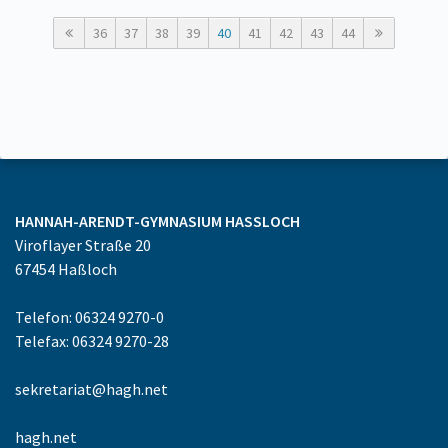
36
37
38
39
40
41
42
43
44
HANNAH-ARENDT-GYMNASIUM
HASSLOCH
Viroflayer Straße 20
67454
Haßloch
Telefon: 06324 9270-0
Telefax: 06324 9270-28
sekretariat@hagh.net
hagh.net