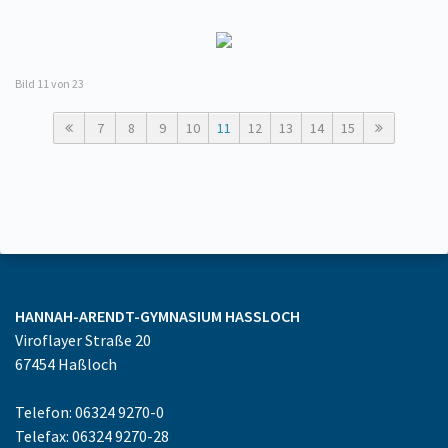
Bild
11
von 23
7
8
9
10
11
12
13
14
15
HANNAH-ARENDT-GYMNASIUM
HASSLOCH
Viroflayer Straße 20
67454
Haßloch
Telefon: 06324 9270-0
Telefax: 06324 9270-28