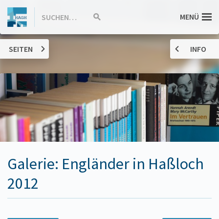
ZUM
Hannah-
MENÜ
SUCHEN…
Suche
INHALT
starten
SPRINGEN
Arendt-
SEITEN
INFO
Gymnasium
Haßloch
Galerie: Engländer in Haßloch
2012