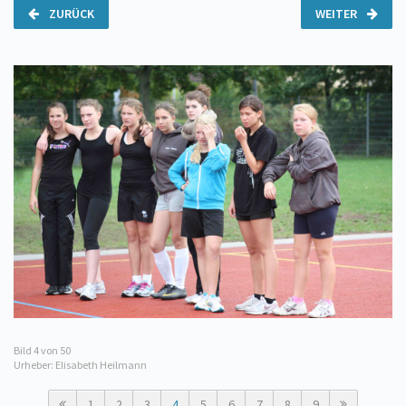
ZURÜCK
WEITER
Bild
4
von 50
Urheber: Elisabeth Heilmann
1
2
3
4
5
6
7
8
9