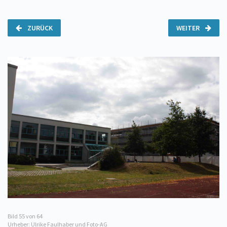
ZURÜCK
WEITER
Bild
55
von 64
Urheber: Ulrike Faulhaber und Foto-AG