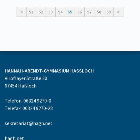
51
52
53
54
55
56
57
58
59
HANNAH-ARENDT-GYMNASIUM
HASSLOCH
Viroflayer Straße 20
67454
Haßloch
Telefon: 06324 9270-0
Telefax: 06324 9270-28
sekretariat@hagh.net
hagh.net