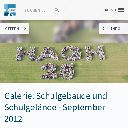
ZUM
Hannah-
MENÜ
SUCHEN…
Suche
INHALT
starten
SPRINGEN
Arendt-
SEITEN
INFO
Gymnasium
Haßloch
Galerie: Schulgebäude und
Schulgelände - September
2012