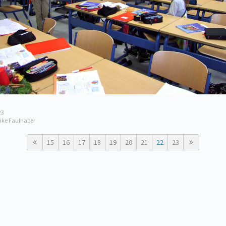
23
rike Faulhaber
15
16
17
18
19
20
21
22
23