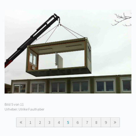
Bild
5
von 11
Urheber: Ulrike Faulhaber
1
2
3
4
5
6
7
8
9