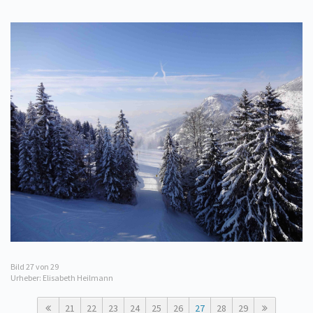
Bild
27
von 29
Urheber: Elisabeth Heilmann
21
22
23
24
25
26
27
28
29