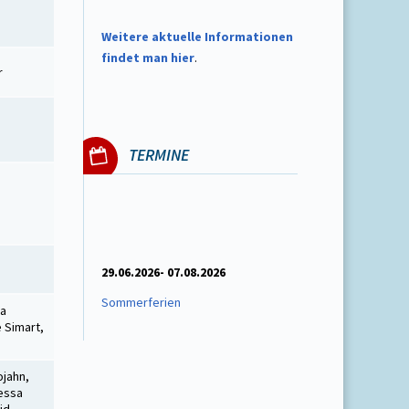
W
eitere aktuelle Informationen
findet man hier
.
r
TERMINE
29.06.2026- 07.08.2026
Sommerferien
va
e Simart,
ojahn,
nessa