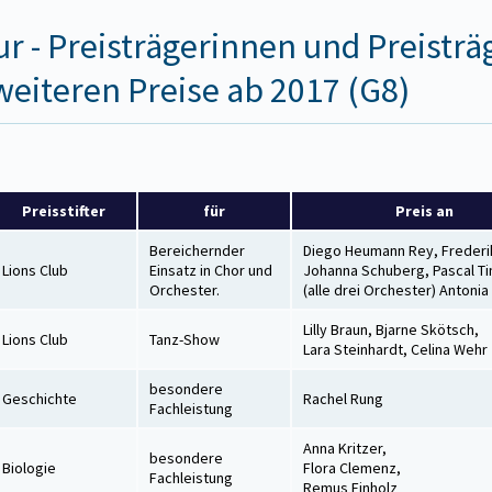
ur - Preisträgerinnen und Preisträ
weiteren Preise ab 2017 (G8)
Preisstifter
für
Preis an
Bereichernder
Diego Heumann Rey, Frederi
Lions Club
Einsatz in Chor und
Johanna Schuberg, Pascal Ti
Orchester.
(alle drei Orchester) Antonia
Lilly Braun, Bjarne Skötsch,
Lions Club
Tanz-Show
Lara Steinhardt, Celina Wehr
besondere
Geschichte
Rachel Rung
Fachleistung
Anna Kritzer,
besondere
Biologie
Flora Clemenz,
Fachleistung
Remus Einholz