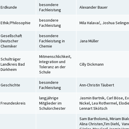
besondere
Erdkunde
Alexander Bauer
Fachleistung
besondere
Ethik/Philosophie
Mila Halavać, Joshua Selinge
Fachleistung
Gesellschaft
besondere
Deutscher
Fachleistung in
Jana Müller
Chemiker
Chemie
Mitmenschlichkeit,
Schulträger
Integration und
Landkreis Bad
Cilly Dickmann
Toleranz an der
Dürkheim
Schule
besondere
Geschichte
Ann-Christin Täubert
Fachleistung
langjährige
Jasmin Bartnik, Carl Böse, E
Freundeskreis
Mitglieder im
Nickel, Lea Rothermel, Elodi
Schulorchester
Lennart Skötsch
Sam Bartholomä, Miriam Bial
Alina Christen,Tim Diehl, Va