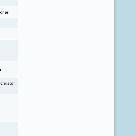
ndner
r
 Christof