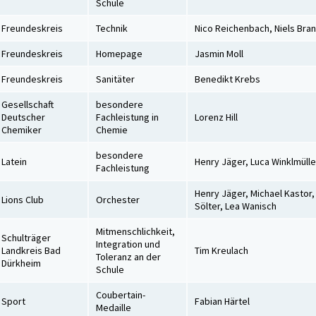
Schule
Freundeskreis
Technik
Nico Reichenbach, Niels Bra
Freundeskreis
Homepage
Jasmin Moll
Freundeskreis
Sanitäter
Benedikt Krebs
Gesellschaft
besondere
Deutscher
Fachleistung in
Lorenz Hill
Chemiker
Chemie
besondere
Latein
Henry Jäger, Luca Winklmülle
Fachleistung
Henry Jäger, Michael Kastor,
Lions Club
Orchester
Sölter, Lea Wanisch
Mitmenschlichkeit,
Schulträger
Integration und
Landkreis Bad
Tim Kreulach
Toleranz an der
Dürkheim
Schule
Coubertain-
Sport
Fabian Härtel
Medaille