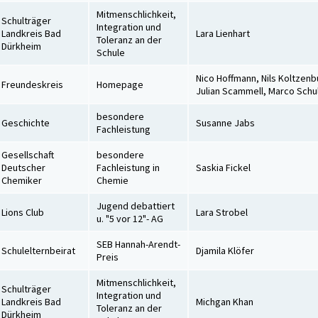
Mitmenschlichkeit,
Schulträger
Integration und
Landkreis Bad
Lara Lienhart
Toleranz an der
Dürkheim
Schule
Nico Hoffmann, Nils Koltzenb
Freundeskreis
Homepage
Julian Scammell, Marco Schu
besondere
Geschichte
Susanne Jabs
Fachleistung
Gesellschaft
besondere
Deutscher
Fachleistung in
Saskia Fickel
Chemiker
Chemie
Jugend debattiert
Lions Club
Lara Strobel
u. "5 vor 12"- AG
SEB Hannah-Arendt-
Schulelternbeirat
Djamila Klöfer
Preis
Mitmenschlichkeit,
Schulträger
Integration und
Landkreis Bad
Michgan Khan
Toleranz an der
Dürkheim