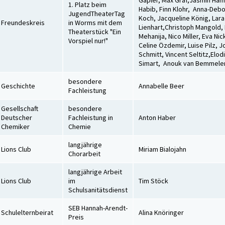
Gäpler, Max Graf,Jasmin Ham
1. Platz beim
Habib, Finn Klohr, Anna-Deb
JugendTheaterTag
Koch, Jacqueline König, Lara
Freundeskreis
in Worms mit dem
Lienhart,Christoph Mangold, 
Theaterstück "Ein
Mehanija, Nico Miller, Eva Nic
Vorspiel nur!"
Celine Özdemir, Luise Pilz, 
Schmitt, Vincent Seltitz,Elod
Simart, Anouk van Bemmele
besondere
Geschichte
Annabelle Beer
Fachleistung
Gesellschaft
besondere
Deutscher
Fachleistung in
Anton Haber
Chemiker
Chemie
langjährige
Lions Club
Miriam Bialojahn
Chorarbeit
langjährige Arbeit
Lions Club
im
Tim Stöck
Schulsanitätsdienst
SEB Hannah-Arendt-
Schulelternbeirat
Alina Knöringer
Preis