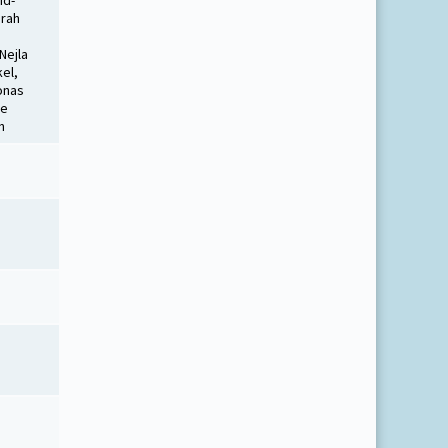
id-
orah
Nejla
kel,
Jonas
ie
n