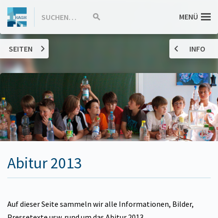
ZUM
Hannah-
MENÜ
SUCHEN…
Suche
INHALT
starten
SPRINGEN
Arendt-
SEITEN
INFO
Gymnasium
Haßloch
Abitur 2013
Auf dieser Seite sammeln wir alle Informationen, Bilder,
Pressetexte usw. rund um das Abitur 2013.