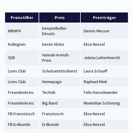
Preisstifter
Preis
Preisträger
beispielhafter
MBWFK
Dennis Messer
Einsatz
Kollegium
beste Abitur
Elisa Nessel
Hannah-Arendt-
SEB
Jelena Lieberknecht
Preis
Lions Club
Schulsanitätsdienst
Laura Schaaff
Lions Club
Homepage
Raphael Klink
Freundeskreis
Technik
Felix Hasselwander
Freundeskreis
Big Band
Maximilian Schönung
FB Französisch
Französisch
Elisa Nessel
FB Erdkunde
Erdkunde
Elisa Nessel