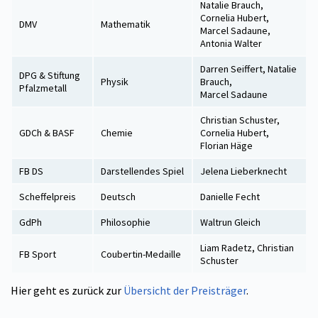
Natalie Brauch,
Cornelia Hubert,
DMV
Mathematik
Marcel Sadaune,
Antonia Walter
Darren Seiffert, Natalie
DPG & Stiftung
Physik
Brauch,
Pfalzmetall
Marcel Sadaune
Christian Schuster,
GDCh & BASF
Chemie
Cornelia Hubert,
Florian Häge
FB DS
Darstellendes Spiel
Jelena Lieberknecht
Scheffelpreis
Deutsch
Danielle Fecht
GdPh
Philosophie
Waltrun Gleich
Liam Radetz, Christian
FB Sport
Coubertin-Medaille
Schuster
Hier geht es zurück zur
Übersicht der Preisträger
.