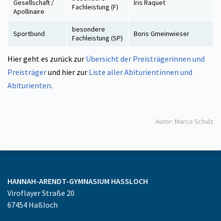
Gesellschaft /
Iris Raquet
Fachleistung (F)
Apollinaire
besondere
Sportbund
Boris Gmeinwieser
Fachleistung (SP)
Hier geht es zurück zur
Übersicht der Preisträgerinnen und
Preisträger
und hier zur
Liste aller Abiturientinnen und
Abiturienten
.
Autor: Marco Schulz
HANNAH-ARENDT-GYMNASIUM
HASSLOCH
Viroflayer Straße 20
67454
Haßloch