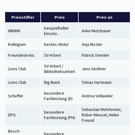
Preisstifter
Preis
Preis an
beispielhafter
MBWW
Anke Mutzbauer
Einsatz...
Kollegium
bestes Abitur
Anja Nissler
Freundeskreis
SV-Arbeit
Patrick Stemler
SV-Arbeit /
Lions Club
Jens Aedtner
Bibliotheksarbeit
Lions Club
Big Band
Tobias Hartmann
besondere
Scheffel
Andrea Vollweiler
Fachleistung (D)
Sebastian Mehrbreier,
besondere
DPG
Rober Meusel, Heike
Fachleistung (PH)
Freund
Bosch-
besondere