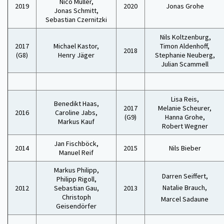
Nico Müller,
2019
2020
Jonas Grohe
Jonas Schmitt,
Sebastian Czernitzki
Nils Koltzenburg,
2017
Michael Kastor,
Timon Aldenhoff,
2018
(G8)
Henry Jäger
Stephanie Neuberg,
Julian Scammell
Lisa Reis,
Benedikt Haas,
2017
Melanie Scheurer,
2016
Caroline Jabs,
(G9)
Hanna Grohe,
Markus Kauf
Robert Wegner
Jan Fischböck,
2014
2015
Nils Bieber
Manuel Reif
Markus Philipp,
Darren Seiffert,
Philipp Rigoll,
Natalie Brauch,
2012
Sebastian Gau,
2013
Christoph
Marcel Sadaune
Geisendörfer