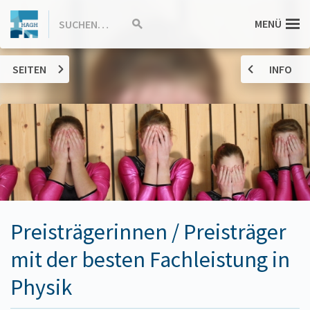
ZUM
Hannah-
MENÜ
SUCHEN…
Suche
INHALT
starten
SPRINGEN
Arendt-
SEITEN
INFO
Gymnasium
Haßloch
Preisträgerinnen / Preisträger
mit der besten Fachleistung in
Physik