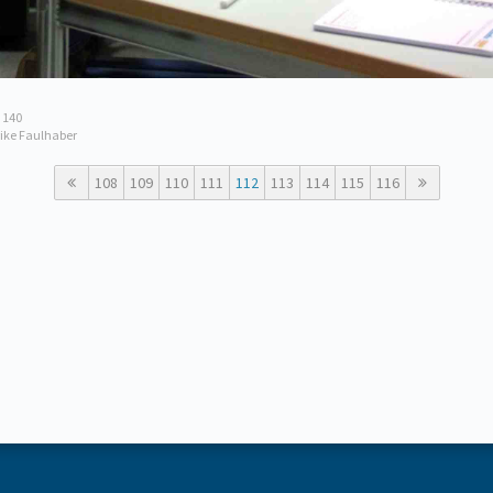
 140
rike Faulhaber
108
109
110
111
112
113
114
115
116