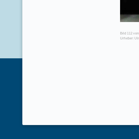
Bild
112
von
Urheber: Ul