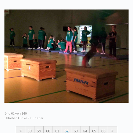
Bild
62
von 140
Urheber: Ulrike Faulhaber
58
59
60
61
62
63
64
65
66