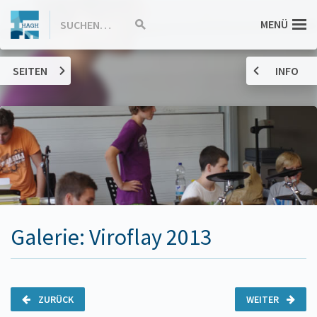
ZUM
Hannah-
MENÜ
SUCHEN…
Suche
INHALT
starten
SPRINGEN
Arendt-
SEITEN
INFO
Gymnasium
Haßloch
Galerie: Viroflay 2013
ZURÜCK
WEITER