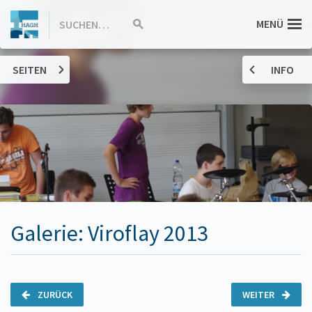
ZUM
Hannah-
MENÜ
SUCHEN…
Suche
INHALT
starten
SPRINGEN
Arendt-
SEITEN
INFO
Gymnasium
Haßloch
Galerie: Viroflay 2013
ZURÜCK
WEITER