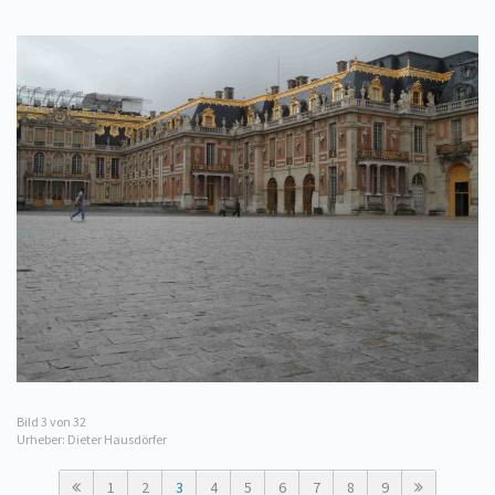
Bild
3
von 32
Urheber: Dieter Hausdörfer
1
2
3
4
5
6
7
8
9