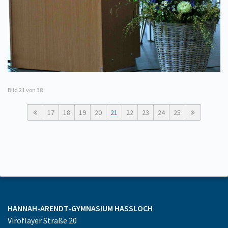
Bild
21
von 38
17
18
19
20
21
22
23
24
25
HANNAH-ARENDT-GYMNASIUM
HASSLOCH
Viroflayer Straße 20