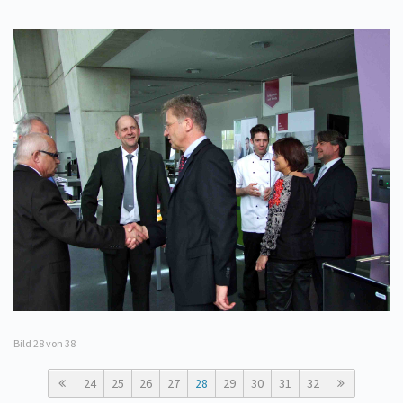
Bild
28
von 38
24
25
26
27
28
29
30
31
32