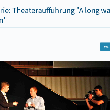
rie: Theateraufführung "A long w
n"
WE