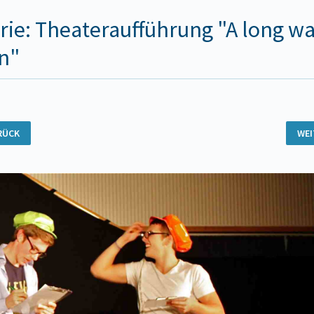
rie: Theateraufführung "A long w
n"
RÜCK
WE