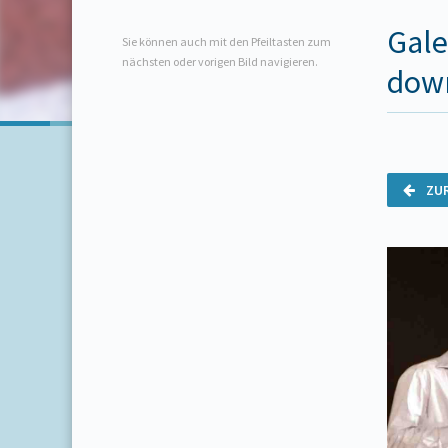
Gale
Sie können auch mit den Pfeiltasten zum
nächsten oder vorigen Bild navigieren.
dow
ZU