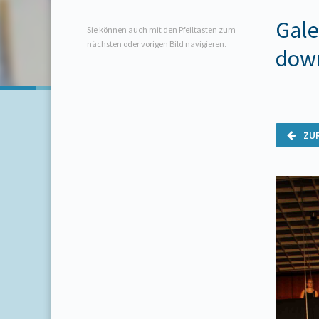
Gale
Sie können auch mit den Pfeiltasten zum
nächsten oder vorigen Bild navigieren.
dow
ZU